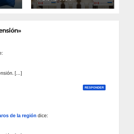
Canadá
ensión»
e:
nsión. […]
RESPONDER
ros de la región
dice: