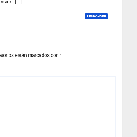
nsión. […]
RESPONDER
atorios están marcados con
*