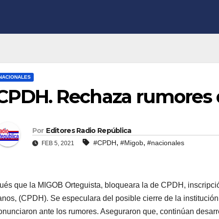
NACIONALES
CPDH. Rechaza rumores 
Por
Editores Radio República
,
,
#CPDH
#Migob
#nacionales
FEB 5, 2021
és que la MIGOB Orteguista, bloqueara la de CPDH, inscripc
os, (CPDH). Se especulara del posible cierre de la institució
onunciaron ante los rumores. Aseguraron que, continúan desarr