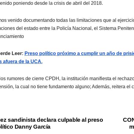
enido poniendo desde la crisis de abril del 2018.
os venido documentando todas las limitaciones que al ejercic
tuciones del estado entre la Policía Nacional, el Sistema Peniten
unciamiento
erde Leer:
Preso político próximo a cumplir un año de prisi
s afuera de la UCA.
los rumores de cierre CPDH, la institución manifiesta el rechaz
nsión, la cual no tiene fundamento alguno; Además, reitera el
vegación
ez sandinista declara culpable al preso
CON
lítico Danny García
m