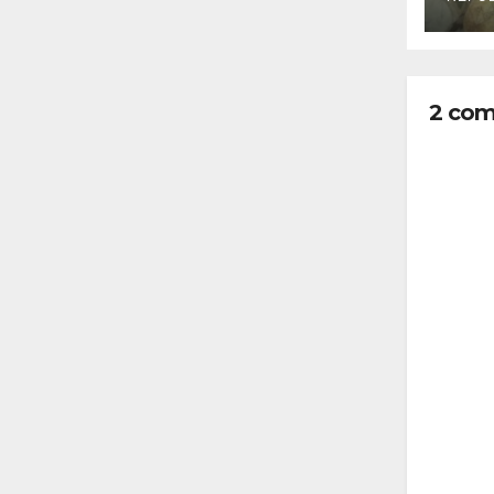
Nic
2 com