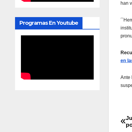
han v
´´Hem
Programas En Youtube
insti
pron
Recu
en la
Ante 
suspe
Na
Ju
po