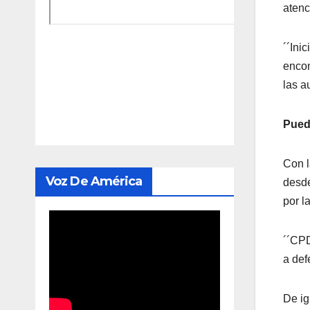
atenc
´´Ini
encon
las a
Pued
Con l
Voz De América
desde
por l
´´CPD
a def
De ig