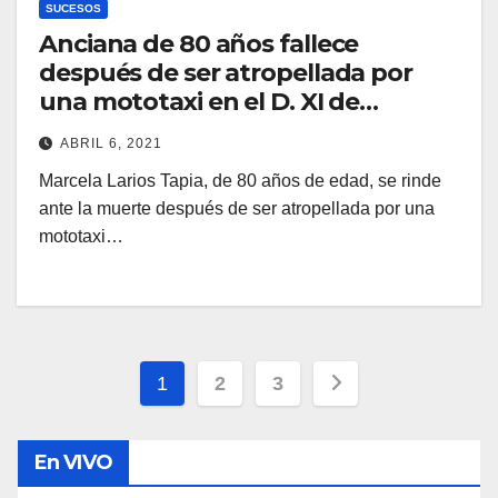
SUCESOS
Anciana de 80 años fallece
después de ser atropellada por
una mototaxi en el D. XI de
Managua
ABRIL 6, 2021
Marcela Larios Tapia, de 80 años de edad, se rinde
ante la muerte después de ser atropellada por una
mototaxi…
Paginación
1
2
3
de
En VIVO
entradas