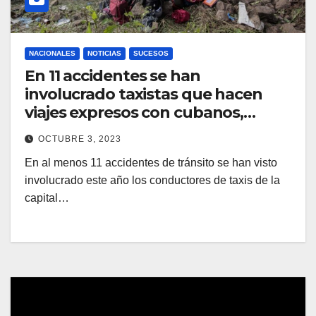
NACIONALES
NOTICIAS
SUCESOS
En 11 accidentes se han
involucrado taxistas que hacen
viajes expresos con cubanos,
venezolanos y haitianos desde
OCTUBRE 3, 2023
Managua a la frontera norte
En al menos 11 accidentes de tránsito se han visto
involucrado este año los conductores de taxis de la
capital…