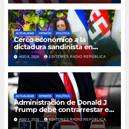
Unidos ante Nicaragua».
ACTUALIDAD
OPINIÓN
POLÍTICA
Cerco económico a la
dictadura sandinista en
Nicaragua
AGO 8, 2026
EDITORES RADIO REPÚBLICA
ACTUALIDAD
OPINIÓN
POLÍTICA
Administración de Donald J
Trump debe contrarrestar el
extremismo islámico y el
AGO 7, 2026
EDITORES RADIO REPÚBLICA
comunismo izquierdoso