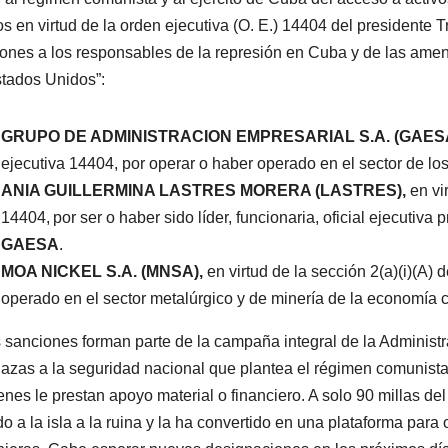
os en virtud de la orden ejecutiva (O. E.) 14404 del presidente
ones a los responsables de la represión en Cuba y de las amenaz
tados Unidos”:
GRUPO DE ADMINISTRACION EMPRESARIAL S.A. (GAES
ejecutiva 14404, por operar o haber operado en el sector de lo
ANIA GUILLERMINA LASTRES MORERA
(LASTRES),
en vi
14404, por ser o haber sido líder, funcionaria, oficial ejecutiva 
GAESA
.
MOA NICKEL S.A.
(MNSA),
en virtud de la sección 2(a)(i)(A)
operado en el sector metalúrgico y de minería de la economía 
 sanciones forman parte de la campaña integral de la Administr
zas a la seguridad nacional que plantea el régimen comunista 
enes le prestan apoyo material o financiero. A solo 90 millas de
do a la isla a la ruina y la ha convertido en una plataforma para o