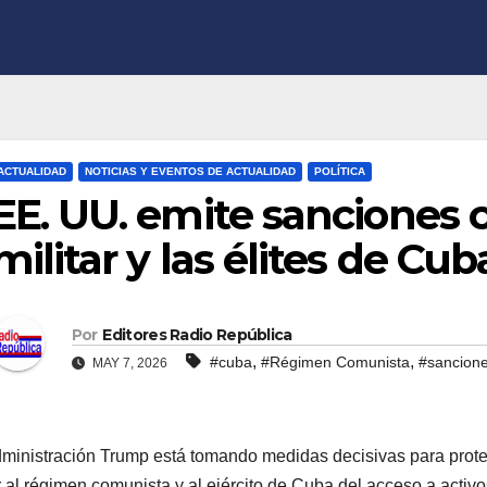
ACTUALIDAD
NOTICIAS Y EVENTOS DE ACTUALIDAD
POLÍTICA
EE. UU. emite sanciones 
militar y las élites de Cub
Por
Editores Radio República
,
,
#cuba
#Régimen Comunista
#sancion
MAY 7, 2026
ministración Trump está tomando medidas decisivas para prote
r al régimen comunista y al ejército de Cuba del acceso a activo