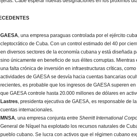
njeras. Cabe esperar nuevas designaciones en los próximos dí
ECEDENTES
GAESA
, una empresa paraguas controlada por el ejército cub
cleptocrático de Cuba. Con un control estimado del 40 por cie
en diversos sectores de la economía cubana y está diseñada p
sino únicamente en beneficio de sus élites corruptas. Mientra
una falta crónica de inversión en infraestructuras críticas, como 
actividades de GAESA se desvía hacia cuentas bancarias ocult
recientes, es probable que los ingresos de GAESA superen en 
que GAESA controle hasta 20.000 millones de dólares en activos
Lastres
, presidenta ejecutiva de GAESA, es responsable de la 
cuentas internacionales.
MNSA
, una empresa conjunta entre
Sherritt International Corp
General de Níquel ha explotado los recursos naturales de Cuba
pueblo cubano. Se lucra con activos que el régimen cubano ex