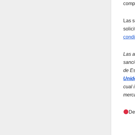
compo
Las s
solic
condi
Las a
sanci
de Es
Unid
cual 
merca
De