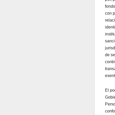
fondo
con p
relac
ident
insti
sanci
juris
de se
conti
trans
exent
El po
Gobie
Perso
confo