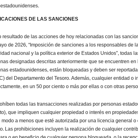
estadounidenses.
ICACIONES DE LAS SANCIONES
resultado de las acciones de hoy relacionadas con las sancione
yo de 2026, “Imposición de sanciones a los responsables de l
idad nacional y la política exterior de Estados Unidos”, todas l
nas designadas descritas anteriormente que se encuentren en 
nas estadounidenses, están bloqueadas y deben ser reportadas 
) del Departamento del Tesoro. Además, cualquier entidad o in
ectamente, en un 50 por ciento o más por ellas o con otras pe
ohíben todas las transacciones realizadas por personas estad
ito), que impliquen cualquier propiedad o interés en propieda
 modo a menos que esté autorizada por una licencia general o 
o. Las prohibiciones incluyen la realización de cualquier contri
para o en beneficio de cualquier persona bloqueada, o la recepc