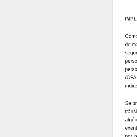
IMPL
Como 
de ma
segur
perso
perso
(OFAC
indir
Se pr
tráns
algún
exent
por, 