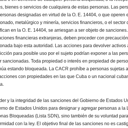
s, bienes o servicios de cualquiera de estas personas. Las per
ersonas designadas en virtud de la O. E. 14404, o que operen e
ionado, metalúrgico y minería, servicios financieros, o el sect
ifican en la O. E. 14404, se arriesgan a ser objeto de sancion
tuciones financieras extranjeras, deben proceder con precaució
onada bajo esta autoridad. Las acciones para devolver activos a
dicción para posible uso por el sujeto podrían exponer a las pe
r sancionadas. Toda propiedad o interés en propiedad de pers
núa estando bloqueada. La CACR prohíbe a personas sujetas a 
acciones con propiedades en las que Cuba o un nacional cubano
a.
der y la integridad de las sanciones del Gobierno de Estados U
rno de Estados Unidos para designar y agregar personas a la
nas Bloqueadas (Lista SDN), sino también de su voluntad para
rmidad con la ley. El objetivo final de las sanciones no es casti