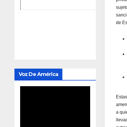
sujet
sanci
de Es
Voz De América
Estas
amena
a qui
lleva