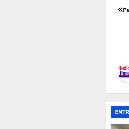
Na
Pe
de
en
ENTR