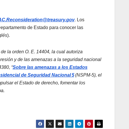
C.Reconsideration@treasury.
gov
. Los
 Departamento de Estado para conocer las
glés
).
e la orden O. E. 14404, la cual autoriza
resión y de las amenazas a la seguridad nacional
380, “
Sobre las amenazas a los Estados
idencial de Seguridad Nacional 5
(NSPM-5), el
mpulsar el Estado de derecho, fomentar los
ba.