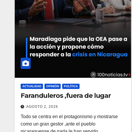
ACTUALIDAD
OPINIÓN
POLÍTICA
Faranduleros ,fuera de lugar
AGOSTO 2, 2026
Todo se centra en el protagonismo y mostrarse
como un gran gestor ,ante el pueblo
nicaraguense,de nada le han servido…