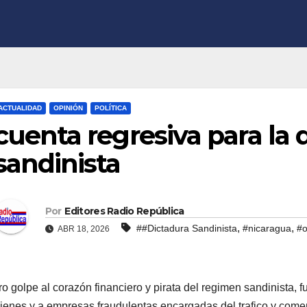
ACTUALIDAD
OPINIÓN
POLÍTICA
cuenta regresiva para la 
sandinista
Por
Editores Radio República
,
,
##Dictadura Sandinista
#nicaragua
#o
ABR 18, 2026
ro golpe al corazón financiero y pirata del regimen sandinista, 
ienes y a empresas fraudulentas encargadas del trafico y comer