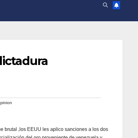
dictadura
pinion
fue brutal ,los EEUU les aplico sanciones a los dos
cialización del oro proveniente de venezuela y