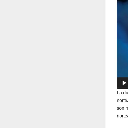
La di
norte
son m
norte