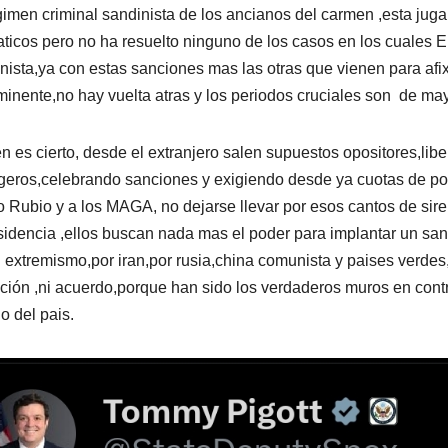
gimen criminal sandinista de los ancianos del carmen ,esta jug
ticos pero no ha resuelto ninguno de los casos en los cuales E
nista,ya con estas sanciones mas las otras que vienen para afi
minente,no hay vuelta atras y los periodos cruciales son de ma
en es cierto, desde el extranjero salen supuestos opositores,lib
eros,celebrando sanciones y exigiendo desde ya cuotas de po
 Rubio y a los MAGA, no dejarse llevar por esos cantos de si
sidencia ,ellos buscan nada mas el poder para implantar un san
l extremismo,por iran,por rusia,china comunista y paises verde
ición ,ni acuerdo,porque han sido los verdaderos muros en contr
no del pais.