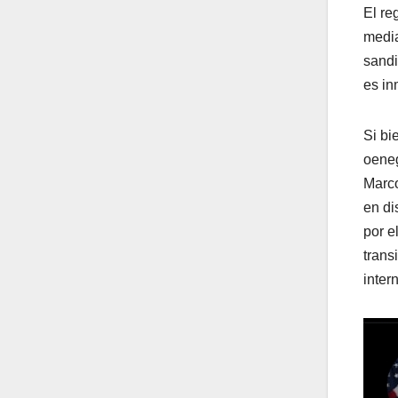
El re
media
sandi
es in
Si bi
oeneg
Marco
en di
por e
trans
inter