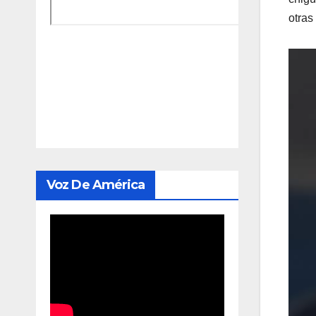
otras
Repro
de
vídeo
Voz De América