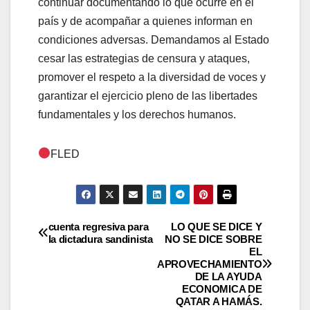
continuar documentando lo que ocurre en el
país y de acompañar a quienes informan en
condiciones adversas. Demandamos al Estado
cesar las estrategias de censura y ataques,
promover el respeto a la diversidad de voces y
garantizar el ejercicio pleno de las libertades
fundamentales y los derechos humanos.
FLED
Navegación
cuenta regresiva para
LO QUE SE DICE Y
la dictadura sandinista
NO SE DICE SOBRE
EL
de
APROVECHAMIENTO
DE LA AYUDA
entradas
ECONOMICA DE
QATAR A HAMÁS.