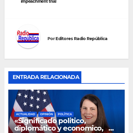
de
impeachment trial
entradas
Por
Editores Radio República
ENTRADA RELACIONADA
ACTUALIDAD
OPINIÓN
POLÍTICA
«Significado politico,
diplomático y economico,