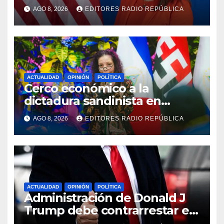
sobre nominacion de
AGO 8, 2026
EDITORES RADIO REPÚBLICA
embajadora de Estados
Unidos ante Nicaragua».
ACTUALIDAD
OPINIÓN
POLÍTICA
Cerco económico a la
dictadura sandinista en
Nicaragua
AGO 8, 2026
EDITORES RADIO REPÚBLICA
ACTUALIDAD
OPINIÓN
POLÍTICA
Administración de Donald J
Trump debe contrarrestar el
extremismo islámico y el