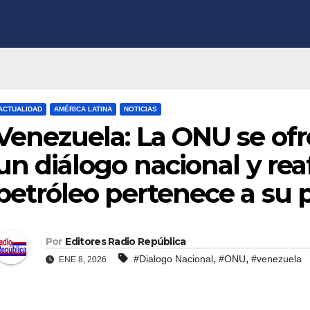
ACTUALIDAD
AMÉRICA LATINA
NOTICIAS
Venezuela: La ONU se ofre
un diálogo nacional y rea
petróleo pertenece a su 
Por
Editores Radio República
,
,
#Dialogo Nacional
#ONU
#venezuela
ENE 8, 2026