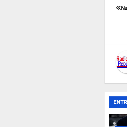
Na
Na
de
en
ENTR