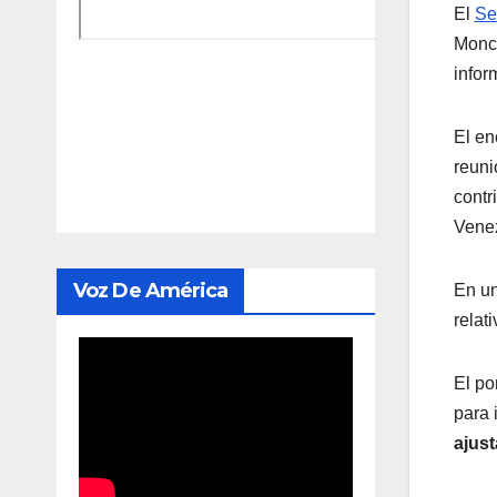
El
Se
Monca
infor
El en
reuni
contr
Vene
Voz De América
En un
relat
El po
para 
ajust