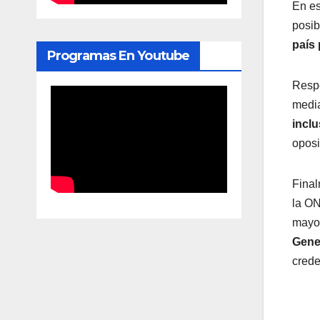
En es
posib
país
Programas En Youtube
Respe
media
inclu
oposi
Final
la ON
mayor
Gener
crede