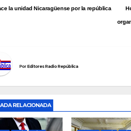
vegación
ce la unidad Nicaragüense por la república
Ho
organ
tradas
Por
Editores Radio República
ADA RELACIONADA