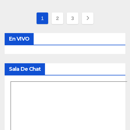
Paginación
1
2
3
de
En VIVO
entradas
Sala De Chat