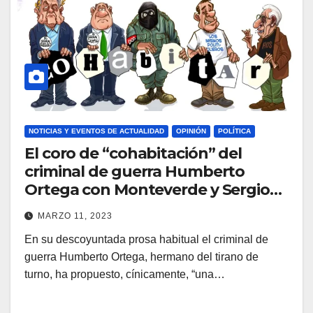
NOTICIAS Y EVENTOS DE ACTUALIDAD
OPINIÓN
POLÍTICA
El coro de “cohabitación” del
criminal de guerra Humberto
Ortega con Monteverde y Sergio
Ramírez Mercado [o cómo se
MARZO 11, 2023
construyen las traiciones]
En su descoyuntada prosa habitual el criminal de
guerra Humberto Ortega, hermano del tirano de
turno, ha propuesto, cínicamente, “una…