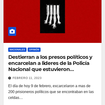
NACIONALES
OPINIÓN
Destierran a los presos políticos y
encarcelan a lideres de la Policía
Nacional que estuvieron
encargados de la represión. ¿Qué
FEBRERO 11, 2023
significa esto?
El día de hoy 9 de febrero, excarcelaron a mas de
200 prisioneros políticos que se encontraban en las
celdas…